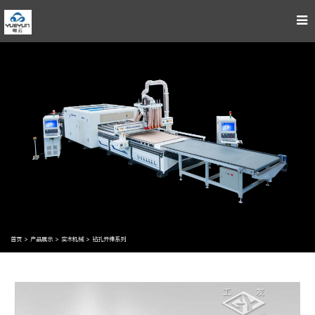
首页
>
产品展示
>
实木机械
>
钻孔开榫系列